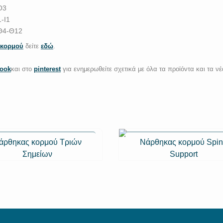
Ο3
-Ι1
 Θ4-Θ12
κορμού
δείτε
εδώ
.
book
και στο
pinterest
για ενημερωθείτε σχετικά με όλα τα προϊόντα και τα νέ
άρθηκας κορμού Τριών
Νάρθηκας κορμού Spi
Σημείων
Support