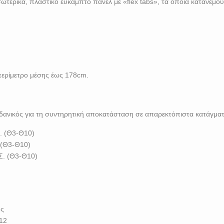
ωτερικά, πλαστικό ευκαμπτο πάνελ με «flex tabs», τα οποία κατανέμο
 περίμετρο μέσης έως 178cm.
δανικός για τη συντηρητική αποκατάσταση σε απαρεκτόπιστα κατάγματ
. (Θ3-Θ10)
 (Θ3-Θ10)
Σ. (Θ3-Θ10)
ης
12