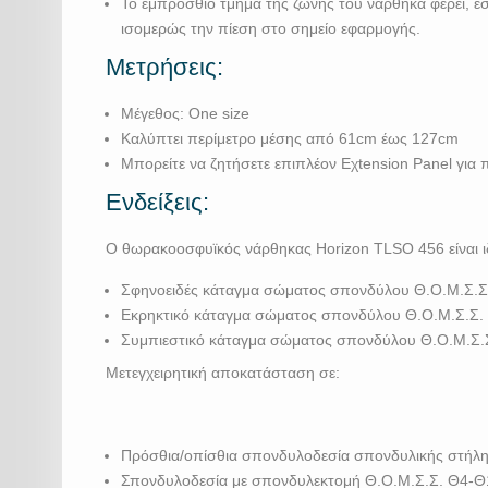
Το εμπρόσθιο τμήμα της ζώνης του νάρθηκα φέρει, εσ
ισομερώς την πίεση στο σημείο εφαρμογής.
Μετρήσεις:
Μέγεθος: One size
Καλύπτει περίμετρο μέσης από 61cm έως 127cm
Μπορείτε να ζητήσετε επιπλέον Eχtension Panel για
Ενδείξεις:
Ο θωρακοοσφυϊκός νάρθηκας Horizon TLSO 456 είναι ι
Σφηνοειδές κάταγμα σώματος σπονδύλου Θ.Ο.Μ.Σ.Σ
Εκρηκτικό κάταγμα σώματος σπονδύλου Θ.Ο.Μ.Σ.Σ.
Συμπιεστικό κάταγμα σώματος σπονδύλου Θ.Ο.Μ.Σ.
Μετεγχειρητική αποκατάσταση σε:
Πρόσθια/οπίσθια σπονδυλοδεσία σπονδυλικής στήλ
Σπονδυλοδεσία με σπονδυλεκτομή Θ.Ο.Μ.Σ.Σ. Θ4-Θ