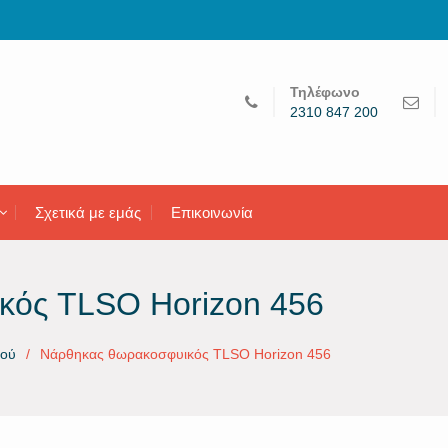
Τηλέφωνο
2310 847 200
Σχετικά με εμάς
Επικοινωνία
κός TLSO Horizon 456
μού
Νάρθηκας θωρακοσφυικός TLSO Horizon 456