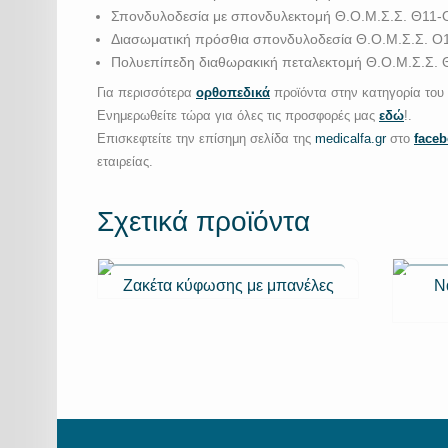
Σπονδυλοδεσία με σπονδυλεκτομή Θ.Ο.Μ.Σ.Σ. Θ11-
Διασωματική πρόσθια σπονδυλοδεσία Θ.Ο.Μ.Σ.Σ. Ο1
Πολυεπίπεδη διαθωρακική πεταλεκτομή Θ.Ο.Μ.Σ.Σ.
Για περισσότερα
ορθοπεδικά
προϊόντα στην κατηγορία του
Ενημερωθείτε τώρα για όλες τις προσφορές μας
εδώ
!.
Επισκεφτείτε την επίσημη σελίδα της
medicalfa.gr
στο
face
εταιρείας.
Σχετικά προϊόντα
Ζακέτα κύφωσης με μπανέλες
Ν