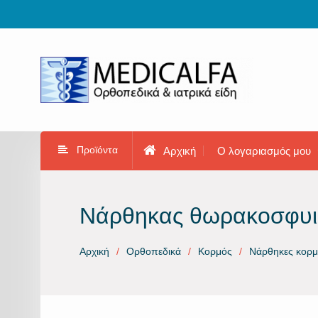
Προχωρήστε
στο
περιεχόμενο
Προϊόντα
Αρχική
Ο λογαριασμός μου
Νάρθηκας θωρακοσφυι
Αρχική
Ορθοπεδικά
Κορμός
Νάρθηκες κορ