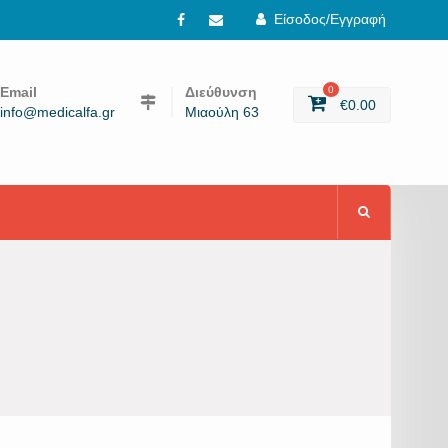
Είσοδος/Εγγραφή
Facebook
email
Email
Διεύθυνση
0
€
0.00
info@medicalfa.gr
Μιαούλη 63