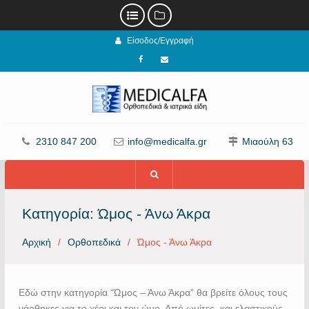
Προχωρήστε
Είσοδος/Εγγραφή
στο
περιεχόμενο
Facebook
email
2310 847 200
info@medicalfa.gr
Μιαούλη 63
Κατηγορία:
Ώμος - Άνω Άκρα
Αρχική
Ορθοπεδικά
Ώμος - Άνω Άκρα
Εδώ στην κατηγορία “Ώμος – Άνω Άκρα” θα βρείτε όλους τους
νάρθηκες για το χέρι και τον ώμο. Από ωμίτες και ελαστικούς