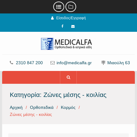
Προχωρήστε
Είσοδος/Εγγραφή
στο
περιεχόμενο
Facebook
email
2310 847 200
info@medicalfa.gr
Μιαούλη 63
Κατηγορία:
Ζώνες μέσης - κοιλίας
Αρχική
Ορθοπεδικά
Κορμός
Ζώνες μέσης - κοιλίας