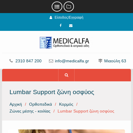
Προχωρήστε
Είσοδος/Εγγραφή
στο
περιεχόμενο
Facebook
email
2310 847 200
info@medicalfa.gr
Μιαούλη 63
Lumbar Support ζώνη οσφύος
Αρχική
Ορθοπεδικά
Κορμός
Ζώνες μέσης - κοιλίας
Lumbar Support ζώνη οσφύος