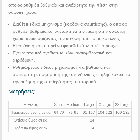
οποίος ρυθμίζει βαθμιαία και ανεξάρτητα την πίεση στην
οσφυϊκή χώρα.
Διαθέτει ειδικό μηχανισμό (κορδόνια συμπίεσης), ο οποίος
ρυθμίζει βαθμιαία και ανεξάρτητα την πίεση στην οσφυϊκή
χώρα, ανακουφίζοντας τον ασθενή από το μυϊκό άλγος.
Είναι άνετη και μπορεί να φορεθεί κάτω από τα ρούχα.
Εχει ανατομικό σχεδιασμό, είναι αντιεφιδρωτική και
αεριζόμενη.
Ρυθμιζόμενος ειδικός μηχανισμός για βαθμιαία και
ανεξάρτητη αποφόρτιση της σπονδυλικής στήλης καθώς και
την αύξηση της σταθερότητας του κορμού.
Μετρήσεις:
Μέγεθος
Small
Medium
Large
XLarge
2XLarge
Περίμετρος μέσης σε εκ.
69-79
79-91
91-107
104-122
109-132
Οπίσθιο ύψος σε εκ.
24
Πρόσθιο ύψος σε εκ.
14