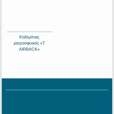
Κηδεμόνας
ραχεοσφυικός «Τ
ΑΙRBACK»