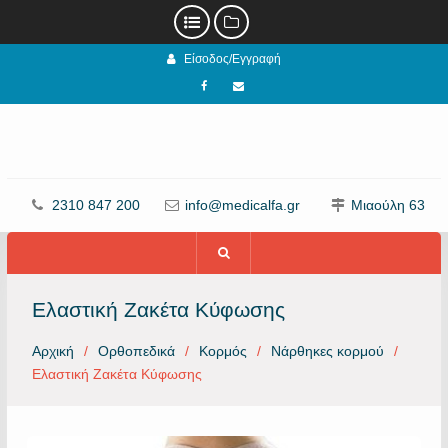
Προχωρήστε
Είσοδος/Εγγραφή
στο
περιεχόμενο
Facebook
email
2310 847 200
info@medicalfa.gr
Μιαούλη 63
Ελαστική Ζακέτα Κύφωσης
Αρχική
Ορθοπεδικά
Κορμός
Νάρθηκες κορμού
Ελαστική Ζακέτα Κύφωσης