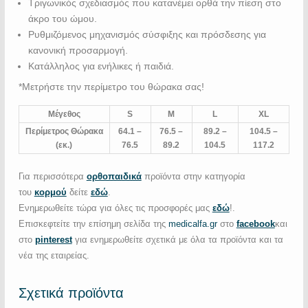
Τριγωνικός σχεδιασμός που κατανέμει ορθά την πίεση στο
άκρο του ώμου.
Ρυθμιζόμενος μηχανισμός σύσφιξης και πρόσδεσης για
κανονική προσαρμογή.
Κατάλληλος για ενήλικες ή παιδιά.
*Μετρήστε την περίμετρο του θώρακα σας!
Μέγεθος
S
M
L
XL
Περίμετρος Θώρακα
64.1 –
76.5 –
89.2 –
104.5 –
(εκ.)
76.5
89.2
104.5
117.2
Για περισσότερα
ορθοπαιδικά
προϊόντα στην κατηγορία
του
κορμού
δείτε
εδώ
.
Ενημερωθείτε τώρα για όλες τις προσφορές μας
εδώ
!.
Επισκεφτείτε την επίσημη σελίδα της
medicalfa.gr
στο
facebook
και
στο
pinterest
για ενημερωθείτε σχετικά με όλα τα προϊόντα και τα
νέα της εταιρείας.
Σχετικά προϊόντα