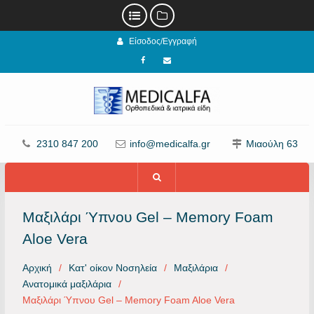
Προχωρήστε
Είσοδος/Εγγραφή
στο
περιεχόμενο
Facebook
email
2310 847 200
info@medicalfa.gr
Μιαούλη 63
Μαξιλάρι Ύπνου Gel – Memory Foam
Aloe Vera
Αρχική
Κατ' οίκον Νοσηλεία
Μαξιλάρια
Ανατομικά μαξιλάρια
Μαξιλάρι Ύπνου Gel – Memory Foam Aloe Vera