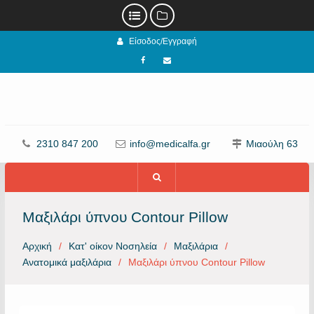
Προχωρήστε
Είσοδος/Εγγραφή
στο
περιεχόμενο
Facebook
email
2310 847 200
info@medicalfa.gr
Μιαούλη 63
Μαξιλάρι ύπνου Contour Pillow
Αρχική
Κατ' οίκον Νοσηλεία
Μαξιλάρια
Ανατομικά μαξιλάρια
Μαξιλάρι ύπνου Contour Pillow