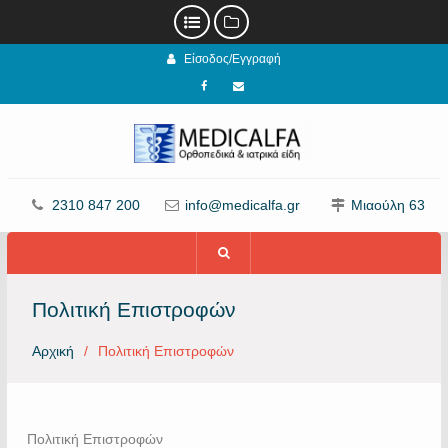
Προχωρήστε
Είσοδος/Εγγραφή
στο
περιεχόμενο
Facebook
email
2310 847 200
info@medicalfa.gr
Μιαούλη 63
Πολιτική Επιστροφών
Αρχική
Πολιτική Επιστροφών
Πολιτική Επιστροφών