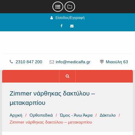
Προχωρήστε
Είσοδος/Εγγραφή
στο
περιεχόμενο
Facebook
email
2310 847 200
info@medicalfa.gr
Μιαούλη 63
Zimmer νάρθηκας δακτύλου –
μετακαρπίου
Αρχική
Ορθοπεδικά
Ώμος - Άνω Άκρα
Δάκτυλο
Zimmer νάρθηκας δακτύλου – μετακαρπίου