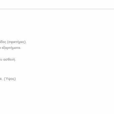
δες (σφικτήρες).
α εξαρτήµατα.
ου ασθενή.
εκ. (Ύψος)