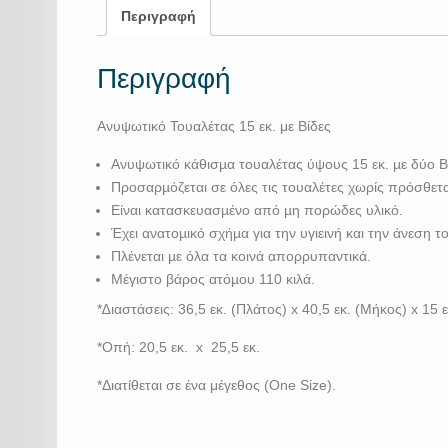
Περιγραφή
Περιγραφή
Ανυψωτικό Τουαλέτας 15 εκ. με Βίδες
Ανυψωτικό κάθισµα τουαλέτας ύψους 15 εκ. µε δύο Βί
Προσαρµόζεται σε όλες τις τουαλέτες χωρίς πρόσθετ
Είναι κατασκευασµένο από µη πορώδες υλικό.
Έχει ανατοµικό σχήµα για την υγιεινή και την άνεση τ
Πλένεται µε όλα τα κοινά απορρυπαντικά.
Μέγιστο βάρος ατόµου 110 κιλά.
*∆ιαστάσεις: 36,5 εκ. (Πλάτος) x 40,5 εκ. (Μήκος) x 15 
*Οπή: 20,5 εκ. x 25,5 εκ.
*Διατίθεται σε ένα μέγεθος (One Size).