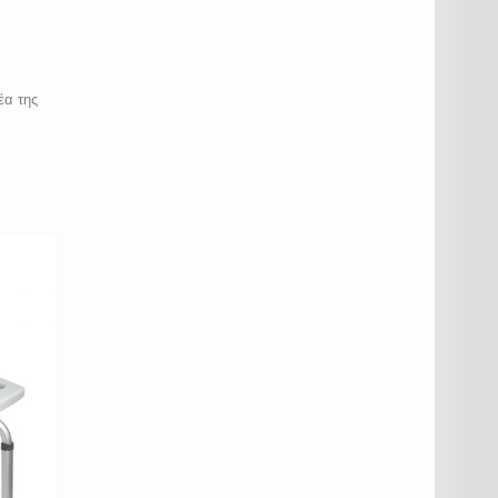
έα της