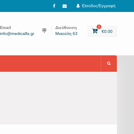
Είσοδος/Εγγραφή
Facebook
email
Email
Διεύθυνση
0
€
0.00
info@medicalfa.gr
Μιαούλη 63