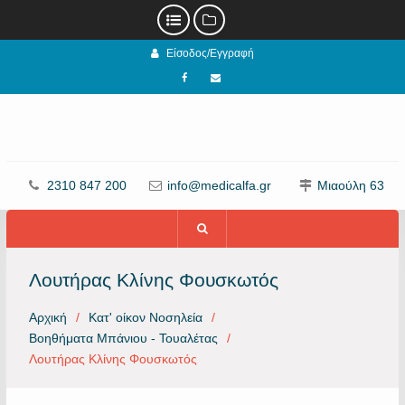
Προχωρήστε
Είσοδος/Εγγραφή
στο
περιεχόμενο
Facebook
email
2310 847 200
info@medicalfa.gr
Μιαούλη 63
Λουτήρας Κλίνης Φουσκωτός
Αρχική
Κατ' οίκον Νοσηλεία
Βοηθήματα Μπάνιου - Τουαλέτας
Λουτήρας Κλίνης Φουσκωτός