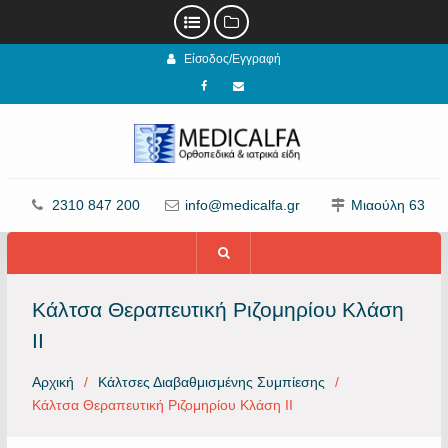
Προχωρήστε
Είσοδος/Εγγραφή
στο
περιεχόμενο
Facebook
email
2310 847 200
info@medicalfa.gr
Μιαούλη 63
Κάλτσα Θεραπευτική Ριζομηρίου Κλάση
ΙΙ
Αρχική
Κάλτσες Διαβαθμισμένης Συμπίεσης
Κάλτσα Θεραπευτική Ριζομηρίου Κλάση ΙΙ