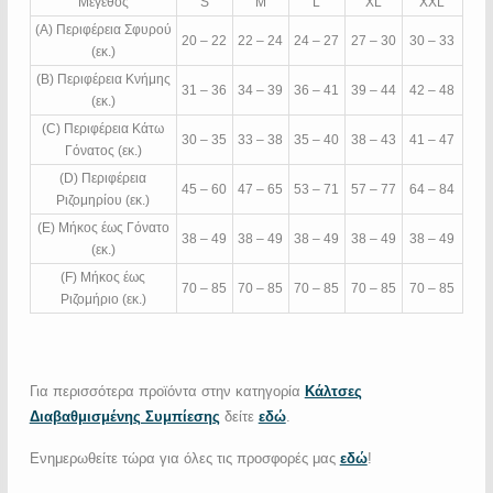
Μέγεθος
S
M
L
XL
XXL
(A) Περιφέρεια Σφυρού
20 – 22
22 – 24
24 – 27
27 – 30
30 – 33
(εκ.)
(B) Περιφέρεια Κνήμης
31 – 36
34 – 39
36 – 41
39 – 44
42 – 48
(εκ.)
(C) Περιφέρεια Κάτω
30 – 35
33 – 38
35 – 40
38 – 43
41 – 47
Γόνατος (εκ.)
(D) Περιφέρεια
45 – 60
47 – 65
53 – 71
57 – 77
64 – 84
Ριζομηρίου (εκ.)
(E) Μήκος έως Γόνατο
38 – 49
38 – 49
38 – 49
38 – 49
38 – 49
(εκ.)
(F) Μήκος έως
70 – 85
70 – 85
70 – 85
70 – 85
70 – 85
Ριζομήριο (εκ.)
Για περισσότερα προϊόντα στην κατηγορία
Κάλτσες
Διαβαθμισμένης Συμπίεσης
δείτε
εδώ
.
Ενημερωθείτε τώρα για όλες τις προσφορές μας
εδώ
!