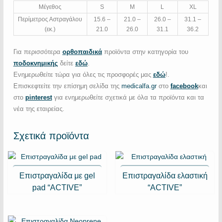
Μέγεθος
S
M
L
XL
Περίμετρος Αστραγάλου
15.6 –
21.0 –
26.0 –
31.1 –
(εκ.)
21.0
26.0
31.1
36.2
Για περισσότερα
ορθοπαιδικά
προϊόντα στην κατηγορία του
ποδοκνημικής
δείτε
εδώ
.
Ενημερωθείτε τώρα για όλες τις προσφορές μας
εδώ
!.
Επισκεφτείτε την επίσημη σελίδα της
medicalfa.gr
στο
facebook
και
στο
pinterest
για ενημερωθείτε σχετικά με όλα τα προϊόντα και τα
νέα της εταιρείας.
Σχετικά προϊόντα
Επιστραγαλίδα με gel
Επιστραγαλίδα ελαστική
pad “ACTIVE”
“ACTIVE”