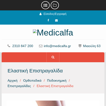
Προχωρήστε
Είσοδος/Εγγραφή
στο
περιεχόμενο
Facebook
email
2310 847 200
info@medicalfa.gr
Μιαούλη 63
Ελαστική Επιστραγαλίδα
Αρχική
Ορθοπεδικά
Ποδοκνημική
Επιστραγαλίδες
Ελαστική Επιστραγαλίδα