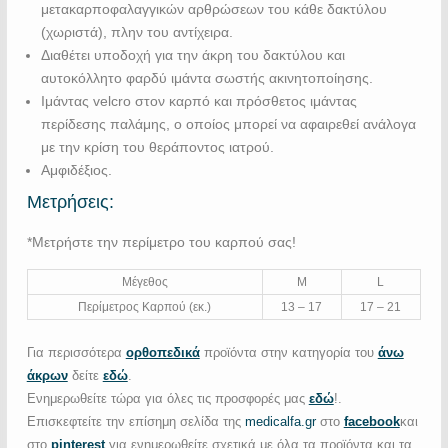
μετακαρποφαλαγγικών αρθρώσεων του κάθε δακτύλου
(χωριστά), πλην του αντίχειρα.
Διαθέτει υποδοχή για την άκρη του δακτύλου και
αυτοκόλλητο φαρδύ ιμάντα σωστής ακινητοποίησης.
Ιμάντας velcro στον καρπό και πρόσθετος ιμάντας
περίδεσης παλάμης, ο οποίος μπορεί να αφαιρεθεί ανάλογα
με την κρίση του θεράποντος ιατρού.
Αμφιδέξιος.
Μετρήσεις:
*Μετρήστε την περίμετρο του καρπού σας!
Μέγεθος
M
L
Περίμετρος Καρπού (εκ.)
13 – 17
17 – 21
Για περισσότερα
ορθοπεδικά
προϊόντα στην κατηγορία του
άνω
άκρων
δείτε
εδώ
.
Ενημερωθείτε τώρα για όλες τις προσφορές μας
εδώ
!.
Επισκεφτείτε την επίσημη σελίδα της
medicalfa.gr
στο
facebook
και
στο
pinterest
για ενημερωθείτε σχετικά με όλα τα προϊόντα και τα