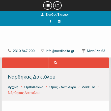
Προχωρήστε
Είσοδος/Εγγραφή
στο
περιεχόμενο
Facebook
email
2310 847 200
info@medicalfa.gr
Μιαούλη 63
Νάρθηκας Δακτύλου
Αρχική
Ορθοπεδικά
Ώμος - Άνω Άκρα
Δάκτυλο
Νάρθηκας Δακτύλου