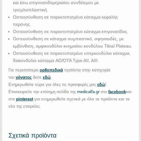
και έσω επιγονατιδομηριαίου συνδέσμου με
τροχιλιοπλαστική.
Οστεοσύνθεση σε παρεκτοπισμένο κάταγμα κεφαλής
περόνης.
Οστεοσύνθεση σε παρεκτοπισμένο κάταγμα επιγονατίδος.
Οστεοσύνθεση σε κάταγμα συμπιεστικό, σφηνοειδές, με
εμβύνθιση, αμφικονδύλιο κνημιαίου κονδύλου Tibial Plateau.
Οστεοσύνθεση σε παρεκτοπισμένο υπερκονδύλιο κάταγμα,
διακονδύλιο κάταγμα AO/OTA Type AII, AIII.
Για περισσότερα
ορθοπεδικά
προϊόντα στην κατηγορία
του
γόνατος
δείτε
εδώ
.
Ενημερωθείτε τώρα για όλες τις προσφορές μας
εδώ
!.
Επισκεφτείτε την επίσημη σελίδα της
medicalfa.gr
στο
facebook
και
στο
pinterest
για ενημερωθείτε σχετικά με όλα τα προϊόντα και τα
νέα της εταιρείας.
Σχετικά προϊόντα