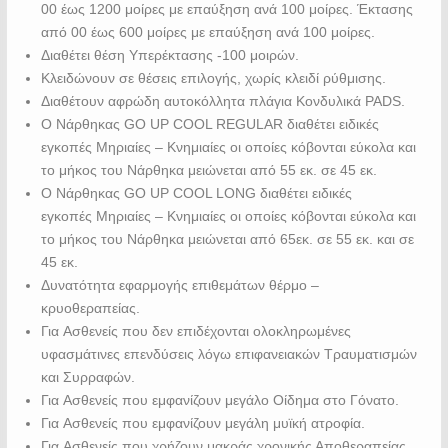
00 έως 1200 μοίρες με επαύξηση ανά 100 μοίρες. Έκτασης
από 00 έως 600 μοίρες με επαύξηση ανά 100 μοίρες.
Διαθέτει θέση Υπερέκτασης -100 μοιρών.
Κλειδώνουν σε θέσεις επιλογής, χωρίς κλειδί ρύθμισης.
Διαθέτουν αφρώδη αυτοκόλλητα πλάγια Κονδυλικά PADS.
Ο Nάρθηκας GO UP COOL REGULAR διαθέτει ειδικές
εγκοπές Mηριαίες – Kνημιαίες οι οποίες κόβονται εύκολα και
το μήκος του Nάρθηκα μειώνεται από 55 εκ. σε 45 εκ.
Ο Nάρθηκας GO UP COOL LONG διαθέτει ειδικές
εγκοπές Mηριαίες – Kνημιαίες οι οποίες κόβονται εύκολα και
το μήκος του Nάρθηκα μειώνεται από 65εκ. σε 55 εκ. και σε
45 εκ.
Δυνατότητα εφαρμογής επιθεμάτων θέρμο –
κρυοθεραπείας.
Για Aσθενείς που δεν επιδέχονται ολοκληρωμένες
υφασμάτινες επενδύσεις λόγω επιφανειακών Τραυματισμών
και Συρραφών.
Για Aσθενείς που εμφανίζουν μεγάλο Οίδημα στο Γόνατο.
Για Aσθενείς που εμφανίζουν μεγάλη μυϊκή ατροφία.
Για Aσθενείς που χρήζουν μακράς χρονικής Αποθεραπείας.