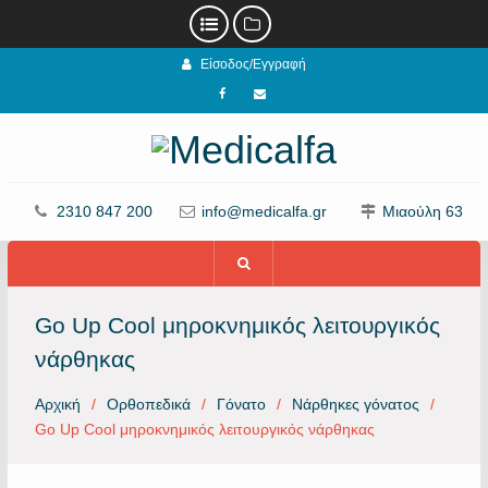
Προχωρήστε
Είσοδος/Εγγραφή
στο
περιεχόμενο
Facebook
email
2310 847 200
info@medicalfa.gr
Μιαούλη 63
Go Up Cool μηροκνημικός λειτουργικός
νάρθηκας
Αρχική
Ορθοπεδικά
Γόνατο
Νάρθηκες γόνατος
Go Up Cool μηροκνημικός λειτουργικός νάρθηκας