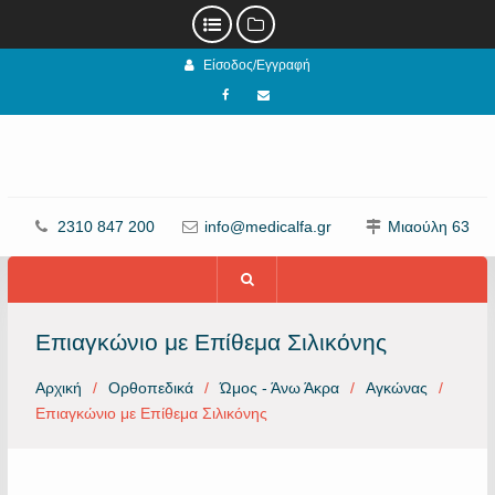
Προχωρήστε
Είσοδος/Εγγραφή
στο
περιεχόμενο
Facebook
email
2310 847 200
info@medicalfa.gr
Μιαούλη 63
Επιαγκώνιο με Επίθεμα Σιλικόνης
Αρχική
Ορθοπεδικά
Ώμος - Άνω Άκρα
Αγκώνας
Επιαγκώνιο με Επίθεμα Σιλικόνης