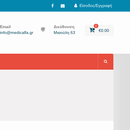
Είσοδος/Εγγραφή
Facebook
email
Email
Διεύθυνση
0
€
0.00
info@medicalfa.gr
Μιαούλη 63