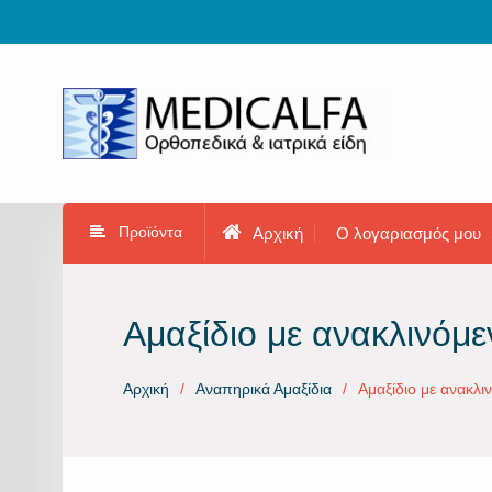
Προχωρήστε
στο
περιεχόμενο
Προϊόντα
Αρχική
Ο λογαριασμός μου
Αμαξίδιο με ανακλινόμ
Αρχική
Αναπηρικά Αμαξίδια
Αμαξίδιο με ανακλ