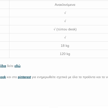
Ανακλινόμενα
√
√
√ (τύπου desk)
√
18 kg
120 kg
ίδια
δείτε
εδώ
.
book
και στο
pinterest
για ενημερωθείτε σχετικά με όλα τα προϊόντα και τα ν