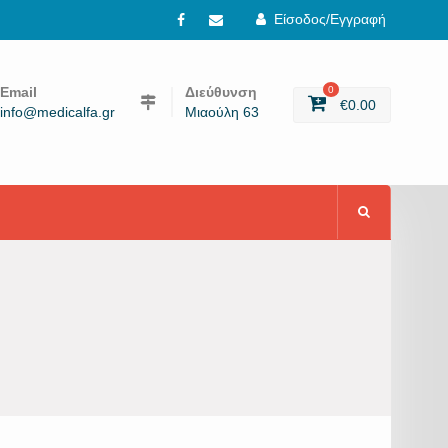
Είσοδος/Εγγραφή
Facebook
email
Email
Διεύθυνση
0
€
0.00
info@medicalfa.gr
Μιαούλη 63