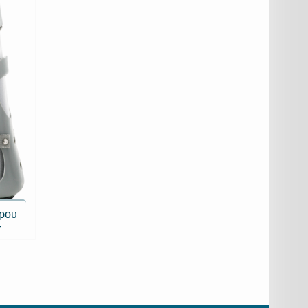
ρου
T