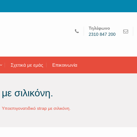
Τηλέφωνο
2310 847 200
Σχετικά με εμάς
Επικοινωνία
με σιλικόνη.
Υποεπιγονατιδικό strap με σιλικόνη.