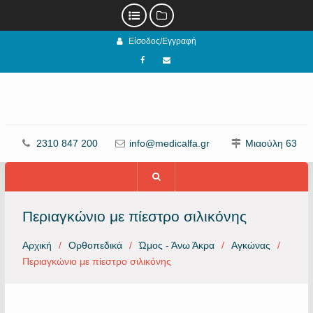
Προχωρήστε
Είσοδος/Εγγραφή
στο
περιεχόμενο
Facebook
email
2310 847 200
info@medicalfa.gr
Μιαούλη 63
Περιαγκώνιο με πίεστρο σιλικόνης
Αρχική
Ορθοπεδικά
Ώμος - Άνω Άκρα
Αγκώνας
Περιαγκώνιο με πίεστρο σιλικόνης