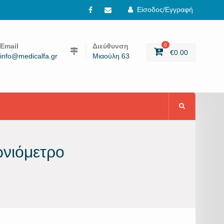
Είσοδος/Εγγραφή
Facebook
email
Email
Διεύθυνση
0
€
0.00
info@medicalfa.gr
Μιαούλη 63
ωνιόμετρο