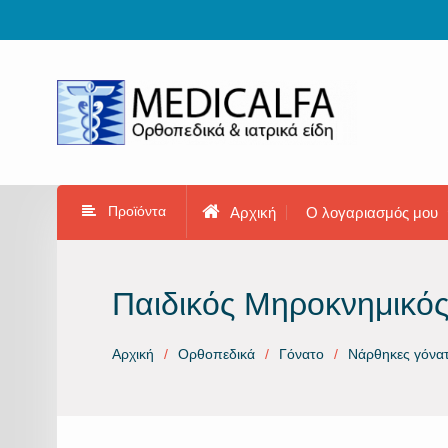
Προχωρήστε
στο
περιεχόμενο
Προϊόντα
Αρχική
Ο λογαριασμός μου
Παιδικός Μηροκνημικό
Αρχική
Ορθοπεδικά
Γόνατο
Νάρθηκες γόνα