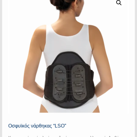
Οσφυϊκός νάρθηκας “LSO”