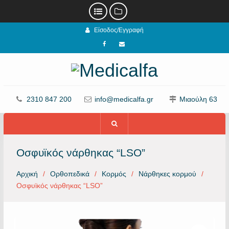
Προχωρήστε
Είσοδος/Εγγραφή
στο
περιεχόμενο
Facebook
email
2310 847 200
info@medicalfa.gr
Μιαούλη 63
Οσφυϊκός νάρθηκας “LSO”
Αρχική
Ορθοπεδικά
Κορμός
Νάρθηκες κορμού
Οσφυϊκός νάρθηκας “LSO”