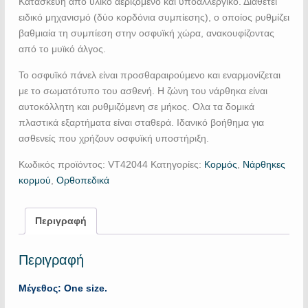
Κατασκευή από υλικό αεριζομένο και υποαλλεργικό. Διαθέτει
ειδικό μηχανισμό (δύο κορδόνια συμπίεσης), ο οποίος ρυθμίζει
βαθμιαία τη συμπίεση στην οσφυϊκή χώρα, ανακουφίζοντας
από το μυϊκό άλγος.
Το οσφυϊκό πάνελ είναι προσθαραιρούμενο και εναρμονίζεται
με το σωματότυπο του ασθενή. Η ζώνη του νάρθηκα είναι
αυτοκόλλητη και ρυθμιζόμενη σε μήκος. Ολα τα δομικά
πλαστικά εξαρτήματα είναι σταθερά. Ιδανικό βοήθημα για
ασθενείς που χρήζουν οσφυϊκή υποστήριξη.
Κωδικός προϊόντος:
VT42044
Κατηγορίες:
Κορμός
,
Νάρθηκες
κορμού
,
Ορθοπεδικά
Περιγραφή
Περιγραφή
Μέγεθος: One size.