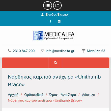
Προχωρήστε
Είσοδος/Εγγραφή
στο
περιεχόμενο
Facebook
email
2310 847 200
info@medicalfa.gr
Μιαούλη 63
Νάρθηκας καρπού αντίχειρα «Unithamb
Brace»
Αρχική
Ορθοπεδικά
Ώμος - Άνω Άκρα
Δάκτυλο
Νάρθηκας καρπού αντίχειρα «Unithamb Brace»