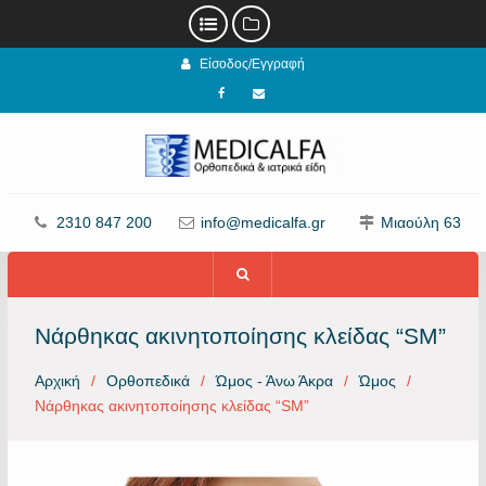
Προχωρήστε
Είσοδος/Εγγραφή
στο
περιεχόμενο
Facebook
email
2310 847 200
info@medicalfa.gr
Μιαούλη 63
Νάρθηκας ακινητοποίησης κλείδας “SM”
Αρχική
Ορθοπεδικά
Ώμος - Άνω Άκρα
Ώμος
Νάρθηκας ακινητοποίησης κλείδας “SM”