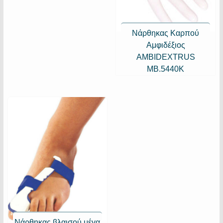
Νάρθηκας Kαρπού
Aμφιδέξιος
AMBIDEXTRUS
MB.5440K
Νάρθηκας βλαισού μέγα