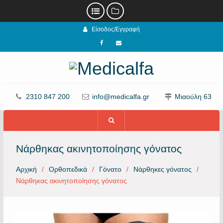
Προχωρήστε
Είσοδος/Εγγραφή
στο
περιεχόμενο
Facebook
email
2310 847 200
info@medicalfa.gr
Μιαούλη 63
Νάρθηκας ακινητοποίησης γόνατος
Αρχική
Ορθοπεδικά
Γόνατο
Νάρθηκες γόνατος
Νάρθηκας ακινητοποίησης γόνατος