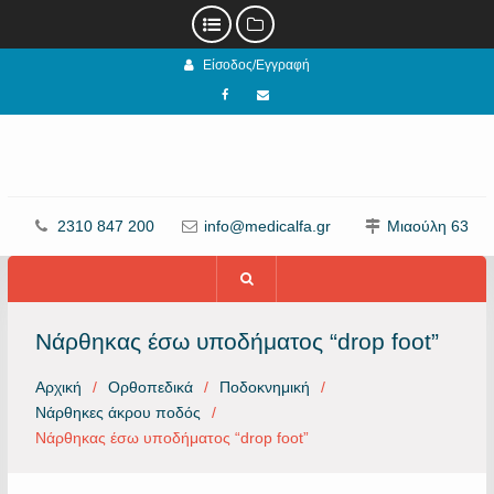
Προχωρήστε
Είσοδος/Εγγραφή
στο
περιεχόμενο
Facebook
email
2310 847 200
info@medicalfa.gr
Μιαούλη 63
Νάρθηκας έσω υποδήματος “drop foot”
Αρχική
Ορθοπεδικά
Ποδοκνημική
Νάρθηκες άκρου ποδός
Νάρθηκας έσω υποδήματος “drop foot”