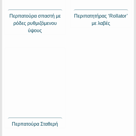
Περπατούρα σπαστή με
Περιπατητήρας ‘Rollator’
ρόδες ρυθμιζόμενου
με λαβές
ύψους
Περπατούρα Σταθερή