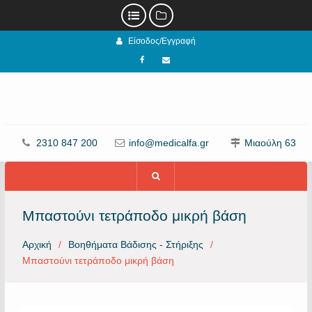
Προχωρήστε
Είσοδος/Εγγραφή
στο
περιεχόμενο
Facebook
email
2310 847 200
info@medicalfa.gr
Μιαούλη 63
Μπαστούνι τετράποδο μικρή βάση
Αρχική
Βοηθήματα Βάδισης - Στήριξης
Μπαστούνι τετράποδο μικρή βάση