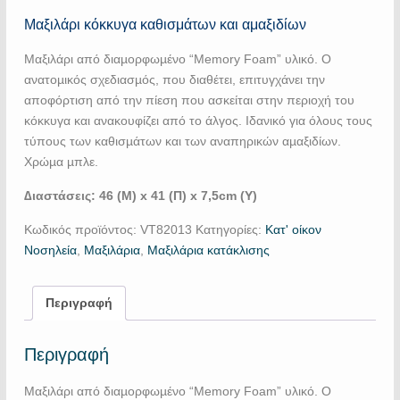
Μαξιλάρι κόκκυγα καθισμάτων και αμαξιδίων
Μαξιλάρι από διαµορφωµένο “Memory Foam” υλικό. Ο
ανατοµικός σχεδιασµός, που διαθέτει, επιτυγχάνει την
αποφόρτιση από την πίεση που ασκείται στην περιοχή του
κόκκυγα και ανακουφίζει από το άλγος. Ιδανικό για όλους τους
τύπους των καθισµάτων και των αναπηρικών αµαξιδίων.
Χρώµα µπλε.
∆ιαστάσεις:
46 (Μ) x 41 (Π) x 7,5cm (Υ)
Κωδικός προϊόντος:
VT82013
Κατηγορίες:
Κατ' οίκον
Νοσηλεία
,
Μαξιλάρια
,
Μαξιλάρια κατάκλισης
Περιγραφή
Περιγραφή
Μαξιλάρι από διαµορφωµένο “Memory Foam” υλικό. Ο