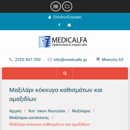
Προχωρήστε
Είσοδος/Εγγραφή
στο
περιεχόμενο
Facebook
email
2310 847 200
info@medicalfa.gr
Μιαούλη 63
Μαξιλάρι κόκκυγα καθισμάτων και
αμαξιδίων
Αρχική
Κατ' οίκον Νοσηλεία
Μαξιλάρια
Μαξιλάρια κατάκλισης
Μαξιλάρι κόκκυγα καθισμάτων και αμαξιδίων