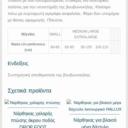
πλαίσιο με δύο ενσωματωμένες σταθερές και ανατομικές
πελότες για την υποστήριξη της βουβωνοκήλης. Κλείσιμο
πίσω με συρταρωτή αγκράφα ασφαλείας. Φέρει δύο υπομήρια
με θέσεις εφαρμογής. Πλένεται.
MEDIUM LARGE
Μέγεθος
SMALL
EXTRALARGE
Waist circumference
80-85
85-95 95-105 105-115
(cm)
Ενδείξεις
Συντηρητική αποθεραπεία της βουβωνοκήλης
Σχετικά προϊόντα
Nάρθηκας χαλαρής
Νάρθηκας για βλαισό
πτώσης άκρου ποδός
μέγα δάχτυλο
DROP FOOT