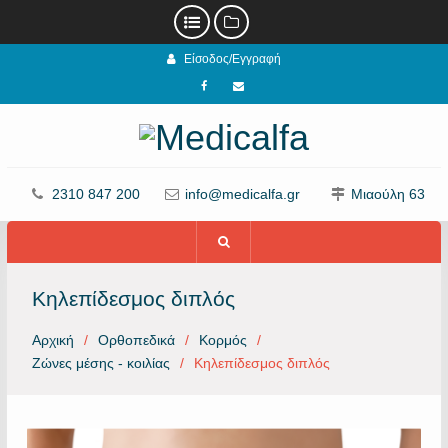
Προχωρήστε
Είσοδος/Εγγραφή
στο
περιεχόμενο
Facebook
email
2310 847 200
info@medicalfa.gr
Μιαούλη 63
Κηλεπίδεσμος διπλός
Αρχική
Ορθοπεδικά
Κορμός
Ζώνες μέσης - κοιλίας
Κηλεπίδεσμος διπλός