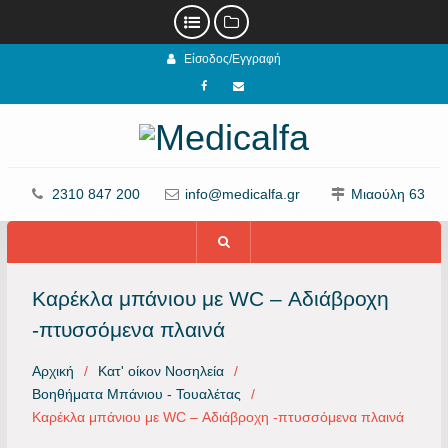
Προχωρήστε
Είσοδος/Εγγραφή
στο
περιεχόμενο
Facebook
email
2310 847 200
info@medicalfa.gr
Μιαούλη 63
Καρέκλα μπάνιου με WC – Αδιάβροχη
-πτυσσόμενα πλαινά
Αρχική
Κατ' οίκον Νοσηλεία
Βοηθήματα Μπάνιου - Τουαλέτας
Καρέκλα μπάνιου με WC – Αδιάβροχη -πτυσσόμενα πλαινά