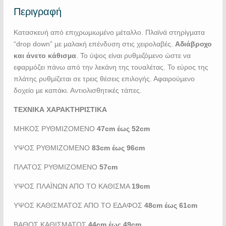
Περιγραφή
Κατασκευή από επιχρωµιωµένο µέταλλο. Πλαϊνά στηρίγµατα
“drop down” µε µαλακή επένδυση στις χειρολαβές.
Αδιάβροχο
και άνετο κάθισµα
. Το ύψος είναι ρυθµιζόµενο ώστε να
εφαρµόζει πάνω από την λεκάνη της τουαλέτας. Το εύρος της
πλάτης ρυθµίζεται σε τρεις θέσεις επιλογής. Αφαιρούµενο
δοχείο µε καπάκι. Αντιολισθητικές τάπες.
ΤΕΧΝΙΚΑ ΧΑΡΑΚΤΗΡΙΣΤΙΚΑ
ΜΗΚΟΣ ΡΥΘΜΙΖΟΜΕΝΟ
47cm έως 52cm
ΥΨΟΣ ΡΥΘΜΙΖΟΜΕΝΟ
83cm έως 96cm
ΠΛΑΤΟΣ ΡΥΘΜΙΖΟΜΕΝΟ
57cm
ΥΨΟΣ ΠΛΑΪΝΩΝ ΑΠΟ ΤΟ ΚΑΘΙΣΜΑ
19cm
YΨΟΣ ΚΑΘΙΣΜΑΤΟΣ ΑΠΟ ΤΟ Ε∆ΑΦΟΣ
48cm έως 61cm
ΒΑΘΟΣ ΚΑΘΙΣΜΑΤΟΣ
44cm έως 49cm