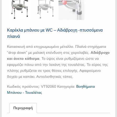
Καρέκλα μπάνιου με WC – Αδιάβροχη -πτυσσόμενα
πλαινά
Κατασκευή από επιχρωµιωµένο µέταλλο. Πλαϊνά στηρίγµατα
“drop down” µε µαλακή επένδυση στις χειρολαβές.
Αδιάβροχο
και άνετο κάθισµα
. Το ύψος είναι ρυθµιζόµενο ώστε να
εφαρµόζει πάνω από την λεκάνη της τουαλέτας. Το εύρος της
πλάτης ρυθµίζεται σε τρεις θέσεις επιλογής. Αφαιρούµενο
δοχείο µε καπάκι. Αντιολισθητικές τάπες.
Κωδικός προϊόντος:
VT92060
Κατηγορία:
Βοηθήματα
Μπάνιου - Τουαλέτας
Περιγραφή