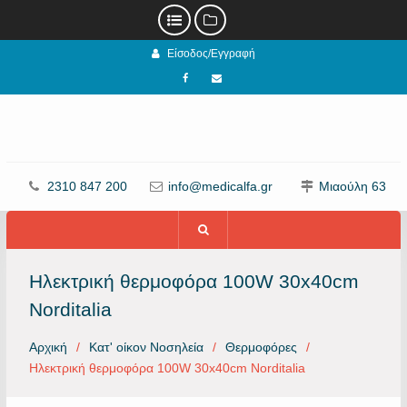
Προχωρήστε
Είσοδος/Εγγραφή
στο
περιεχόμενο
Facebook
email
2310 847 200
info@medicalfa.gr
Μιαούλη 63
Ηλεκτρική θερμοφόρα 100W 30x40cm
Norditalia
Αρχική
Κατ' οίκον Νοσηλεία
Θερμοφόρες
Ηλεκτρική θερμοφόρα 100W 30x40cm Norditalia