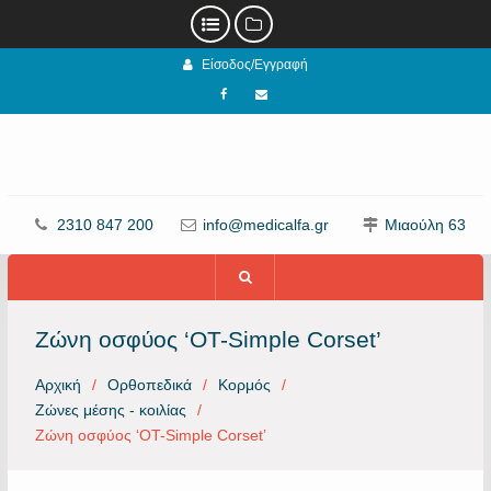
Προχωρήστε
Είσοδος/Εγγραφή
στο
περιεχόμενο
Facebook
email
2310 847 200
info@medicalfa.gr
Μιαούλη 63
Ζώνη οσφύος ‘OT-Simple Corset’
Αρχική
Ορθοπεδικά
Κορμός
Ζώνες μέσης - κοιλίας
Ζώνη οσφύος ‘OT-Simple Corset’