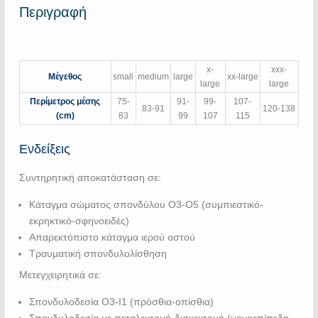
Περιγραφή
x-
xxx-
Μέγεθος
small
medium
large
xx-large
large
large
Περίμετρος μέσης
75-
91-
99-
107-
83-91
120-138
(cm)
83
99
107
115
Ενδείξεις
Συντηρητική αποκατάσταση σε:
Κάταγμα σώματος σπονδύλου Ο3-Ο5 (συμπιεστικό-
εκρηκτικό-σφηνοειδές)
Απαρεκτόπιστο κάταγμα ιερού οστού
Τραυματική σπονδυλολίσθηση
Μετεγχειρητικά σε:
Σπονδυλοδεσία Ο3-Ι1 (πρόσθια-οπίσθια)
Σπονδυλοδεσία με πεταλεκτομή-δισκεκτομή (μονοεπίπεδη-