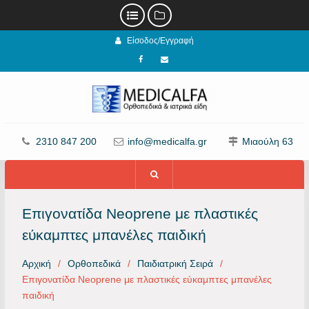
Προχωρήστε
Είσοδος/Εγγραφή
στο
περιεχόμενο
Facebook
email
2310 847 200
info@medicalfa.gr
Μιαούλη 63
Επιγονατίδα Neoprene με πλαστικές
εύκαμπτες μπανέλες παιδική
Αρχική
Ορθοπεδικά
Παιδιατρική Σειρά
Επιγονατίδα Neoprene με πλαστικές εύκαμπτες μπανέλες
παιδική